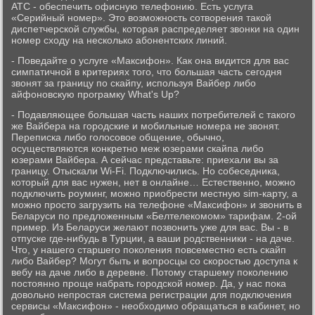
АТС - обеспечить офисную телефонию. Есть услуга
«Серийный номер». Это возможность сотворения такой
диспетчерской службы, которая распределяет звонки на один
номер сходу на несколько абонентских линий.
- Поведайте о услуге «Максифон». Как она видится для вас
симпатичной в критериях того, что большая часть сегодня
звонят за границу по скайпу, используя Вайбер либо
айфоновскую програмку What's Up?
- Подавляющее большая часть наших потребителей с такого
же Вайбера на городские и мобильные номера не звонят.
Переписка либо голосовое общение, обычно,
осуществляются конкретно меж юзерами скайпа либо
юзерами Вайбера. А сейчас представьте: приехали вы за
границу. Отыскали Wi-Fi. Подключились. Но собеседника,
который для вас нужен, нет в онлайне… Естественно, можно
подключить роуминг, можно приобрести местную sim-карту, а
можно просто загрузить на телефоне «Максифон» и звонить в
Беларуси по предложенным «Белтелекомом» тарифам. 2-ой
пример. Из Беларуси желают позвонить уже для вас. Вы - в
отпуске где-нибудь в Турции, а ваши родственники - на даче.
Что, у нашего старшего поколения повсеместно есть скайп
либо Вайбер? Могут быть и вопросцы со скоростью доступа к
вебу на даче либо в деревне. Потому старшему поколению
постоянно проще набрать городской номер. Да, у нас пока
довольно непростая система регистрации для подключения
сервисы «Максифон» - необходимо обращаться в кабинет, но