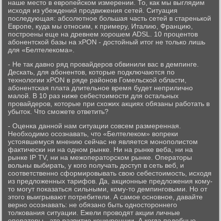
наше место в европейском измерении. То, как мы выглядим
исходя из убеждений продвижения сетей. Ситуация
последующая: абсолютное большая часть сетей в старенькой
Европе, куда мы относим, к примеру, Италию, Францию,
построены еще на древнем хорошем ADSL. 10 процентов
абонентской базы на xPON - достойный итог не только лишь
для «Белтелекома».
- Не так давно ряд провайдеров обвинили вас в демпинге.
Дескать, для абонентов, которые подключаются по
технологии xPON в ряде районов Гомельской области,
абонентская плата длительное время будет неприлично
малой. В 10 раз ниже себестоимости для остальных
провайдеров, которые при схожих акциях обязаны работать в
убыток. Что сможете ответить?
- Оценка данной нам ситуации совсем размеренная.
Необходимо осознавать, что «Белтелеком» вопреки
устоявшемуся мнению сейчас не является монополистом
фактически ни на одном рынке. Ни на рынке веба, ни на
рынке IP TV, ни на межоператорском рынке. Операторы
вольны выбирать, у кого получать доступ в сеть веб, и
соответственно сформировывать свою себестоимость, исходя
из предложенных тарифов. Да, акционные предложения кому-
то могут показаться сильными, кому-то демпинговыми. Но от
этого выигрывают потребители. А самое основное, давайте
верно осознавать: не обязано быть одностороннего
толкования ситуации. Ежели проводят акции личные
операторы - это развитие конкуренции. А когда подобные