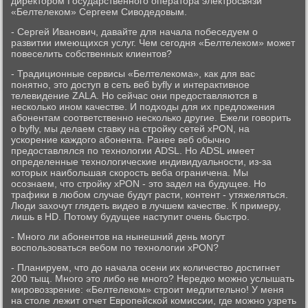
директором Государственного оператора электросвязи
«Белтелеком» Сергеем Сиводедовым.
- Сергей Иванович, давайте для начала побеседуем о
развитии имеющихся услуг. Чем сегодня «Белтелеком» может
повеселить собственных клиентов?
- Традиционные сервисы «Белтелекома», как для вас
понятно, это доступ в сеть веб byfly и интерактивное
телевидение ZALA. Но сейчас они предоставляются в
несколько ином качестве. И подходы для их предложения
абонентам соответственно несколько другие. Ежели говорить
о byfly, мы делаем ставку на стройку сетей xPON, на
ускорение каждого абонента. Ранее веб обычно
предоставлялся по технологии ADSL. Но ADSL имеет
определенные технологические индивидуальности, из-за
которых наибольшая скорость веба ограничена. Мы
осознаем, что стройку xPON - это задел на будущее. Но
трафики в любом случае будут расти, контент - утяжеляться.
Люди захочут глядеть видео в лучшем качестве. К примеру,
лишь в HD. Потому будущее наступит очень быстро.
- Много ли абонентов на нынешний день могут
воспользоваться вебом по технологии xPON?
- Планируем, что до начала осени их количество достигнет
200 тыщ. Много это либо не много? Нередко можно услышать
мировоззрение: «Белтелеком» строит медлительно! У меня
на столе лежит отчет Европейской комиссии, где можно узреть