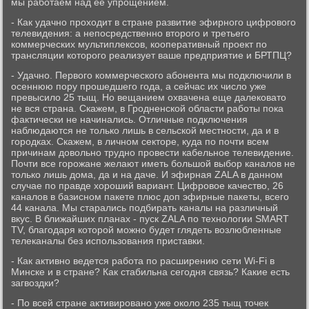
мы работаем над ее упрощением.
- Как удачно проходит в стране развитие эфирного цифрового
телевидения: а непосредственно второго и третьего
коммерческих мультиплексов, кооперативный проект по
трансляции которого реализует ваше предприятие и БРТПЦ?
- Удачно. Первого коммерческого абонента мы подключили в
осеннюю пору прошедшего года, а сейчас их число уже
превысило 25 тыщ. Но вещанием охвачена еще далековато
не вся страна. Скажем, в Гродненской области работы пока
фактически не начинались. Отличные подключения
наблюдаются не только лишь в сельской местности, да и в
городках. Скажем, в личном секторе, куда по почти всем
причинам довольно трудно провести кабельное телевидение.
Почти все горожане желают иметь большой выбор каналов не
только лишь дома, да и на даче. И эфирная ZALA в данном
случае по правде хороший вариант. Цифровое качество, 26
каналов в базисном пакете плюс доп эфирные пакеты, всего
44 канала. Мы старались подбирать каналы на различный
вкус. В ближайших планах - пуск ZALA по технологии SMART
TV, благодаря которой можно будет глядеть возлюбленные
телеканалы без использования приставки.
- Как активно ведется работа по расширению сети Wi-Fi в
Минске и в стране? Как стабильна сегодня связь? Какие есть
загвоздки?
- По всей стране активировано уже около 235 тыщ точек