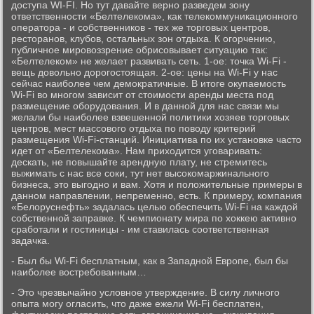
доступа WI-FI. Но тут давайте верно разведем зону
ответственности «Белтелекома», как телекоммуникационного
оператора - и собственников - тех же торговых центров,
ресторанов, клубов, остальных зон отдыха. К огорчению,
публичное мировоззрение обрисовывает ситуацию так:
«Белтелеком» не желает развивать сеть. 1-ое: точка Wi-Fi -
вещь довольно дорогостоящая. 2-ое: цены на Wi-Fi у нас
сейчас наиболее чем демократичные. В итоге окупаемость
Wi-Fi во многом зависит от стоимости аренды места под
размещение оборудования. И в данной для нас связи мы
желали бы наиболее взвешенной политики хозяев торговых
центров, мест массового отдыха по поводу критерий
размещения Wi-Fi-станций. Инициатива по их установке часто
идет от «Белтелекома». Нам приходится уговаривать:
дескать, не повышайте арендную плату, не стремитесь
выжимать с нас все соки, тут нет высокомаржинального
бизнеса, это выгодно и вам. Хотя и положительные примеры в
данном направлении, непременно, есть. К примеру, компания
«Белоруснефть» задалась целью обеспечить Wi-Fi на каждой
собственной заправке. К чемпионату мира по хоккею активно
сработали и гостиницы - им ставилась соответственная
задачка.
- Был бы Wi-Fi бесплатным, как в Западной Европе, был бы
наиболее востребованным…
- Это чрезвычайно условное утверждение. В силу личного
опыта могу огласить, что даже ежели Wi-Fi бесплатен,