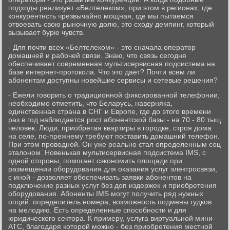
подходы реализует «Белтелеком», при этом в регионах, где
конкурентнсть чрезвычайно мощная, где мы пытаемся
отвоевать свою рыночную долю, это сходу демпинг, который
вызывает бурю чувств.
- Для почти всех «Белтелеком» - это сначала оператор
домашней и рабочей связи. Знаю, что связь сегодня
обеспечивает современная мультисервисная подсистема на
базе интернет-протокола. Что это дает? Почти всем ли
абонентам доступны новейшие сервисы и сетевые решения?
- Ежели говорить о традиционной фиксированной телефонии,
необходимо отметить, что Беларусь, наверняка,
единственная страна в СНГ и Европе, где до этого времени
раз в год наблюдается рост абонентской базы - на 70 - 80 тыщ
человек. Люди, приобретая квартиры в городке, строя дома
на селе, по-прежнему требуют поставить домашний телефон.
При этом проводной. Он уже реально стал определенным соц
эталоном. Новенькая мультисервисная подсистема IMS, с
одной стороны, помогает сэкономить площади при
размещении оборудования для оказания услуг электросвязи,
с иной - дозволяет обеспечивать заявки абонентов на
подключение разных услуг без доп издержек и приобретения
оборудования. Абоненты IMS могут получить ряд нужных
опций: определитель номера, возможность подмены гудков
на мелодию. Есть определенные способности и для
юридического сектора. К примеру, услуга виртуальной мини-
АТС, благодаря которой можно - без приобретения местной