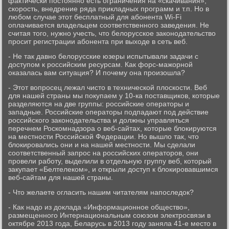
фактически постоянно есть ограничения на «скачивания»,
скорость, внедрение ряда прикладных программ и т.п. Но в
любом случае этот бесплатный для абонента Wi-Fi
оплачивается владельцем соответственного заведения. Не
считая того, нужно учесть, что белорусское законодательство
просит регистрации абонента при выходе в сеть веб.
- Не так давно белорусские юзеры испытывали задачи с
доступом к российским ресурсам. Как форс-мажорной
оказалась вам ситуация? И почему она произошла?
- Этот вопросец лежал чисто в технической плоскости. Веб
для нашей страны мы покупаем у 10-ка поставщиков, которые
разделяются на две группы: российские операторы и
западные. Российские операторы подпадают под действие
российского законодательства и должны управляться
перечнем Роскомнадзора о веб-сайтах, которые блокируются
на местности Российской Федерации. Но вышло так, что
блокировались они и на нашей местности. Мы сделали
соответственный запрос на российских операторов, они
провели работу, выделили в отдельную группу веб, который
закупает «Белтелеком», и открыли доступ к блокировавшимся
веб-сайтам для нашей страны.
- Что желаете огласить нашим читателям напоследок?
- Как надо из доклада «Информационное общество»,
размещенного Интернациональным союзом электросвязи в
октябре 2013 года, Беларусь в 2013 году заняла 41-е место в