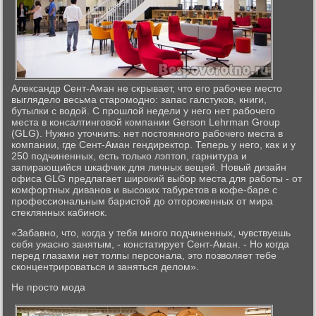
Александр Сент-Аман не скрывает, что его рабочее место
выглядело весьма старомодно: запас галстуков, книги,
бутылки с водой. С прошлой недели у него нет рабочего
места в консалтинговой компании Gerson Lehrman Group
(GLG). Нужно уточнить: нет постоянного рабочего места в
компании, где Сент-Аман гендиректор. Теперь у него, как и у
250 подчиненных, есть только лэптоп, гарнитура и
запирающийся шкафчик для личных вещей. Новый дизайн
офиса GLG предлагает широкий выбор места для работы - от
комфортных диванов и высоких табуретов в кофе-баре с
профессиональным баристой до отгороженных от мира
стеклянных кабинок.
«Забавно, что, когда у тебя много подчиненных, чувствуешь
себя ужасно занятым, - констатирует Сент-Аман. - Но когда
перед глазами нет толпы персонала, это позволяет тебе
сконцентрироваться и заняться делом».
Не просто мода