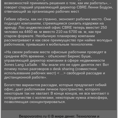
возможностей принимать решения о том, как им работать», -
говорит старший управляющий директор CBRE Ленни Бодуэн,
отвечающий за организацию рабочих мест.
Гибкие офисы, как ни странно, экономят рабочее место. Они
подходят компаниям, стремящимся снизить издержки на
аренду. Лос-анджелесский офис CBRE теперь вместит 250
человек на 4460 кв. м вместо 210 на 6700 кв. м, как при
старом формате. Необычную планировку компании
рассматривают и как свое преимущество при найме молодых
работников, привыкших к мобильным технологиям.
«На своем рабочем месте офисные работники проводят в
среднем 40% времени, - объясняет Бернис Буше,
управляющий директор компании в сфере недвижимости
Jones Lang LaSalle. - Мы знали это не один десяток лет. Вот
почему полно разговоров о desk sharing (совместное
использование рабочих мест) < ...> свободной рассадке и
дистанционной работе».
Богатство вариантов рассадки, которые предлагает гибкий
офис, дает работникам личное пространство, которого
некоторым так не хватает. В конце концов, не все мечтают о
сотрудничестве с коллегами, некоторым нужна атмосфера,
позволяющая сконцентрироваться.
Bespovorotno.ru © В мире денег. Технологии и