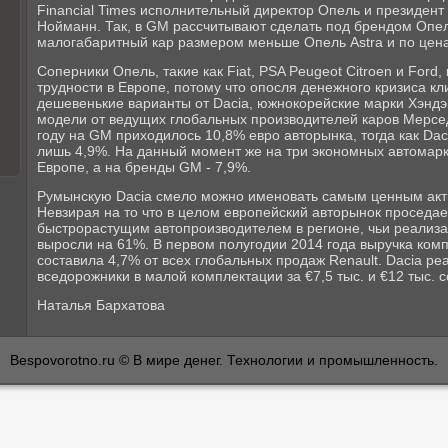
Financial Times исполнительный директор Опель и президен
Нойманн. Так, в GM рассчитывают сделать под брендом Опе
малогабаритный кар размером меньше Опель Astra и по цен
Соперники Опель, такие как Fiat, PSA Peugeot Citroen и Ford
трудности в Европе, потому что опосля денежного кризиса к
дешевенькие варианты от Dacia, южнокорейские марки Хэндэ 
модели от ведущих глобальных производителей каров Мерсед
году на GM приходилось 10,8% евро авторынка, тогда как Dac
лишь 4,9%. На данный момент же на три экономных автомарк
Европе, а на бренды GM - 7,9%.
Румынскую Dacia смело можно именовать самым ценным акти
Невзирая на то что в целом европейский авторынок проседае
быстрорастущим автопроизводителем в регионе, чьи реализа
выросли на 61%. В первом полугодии 2014 года выручка ком
составила 4,7% от всех глобальных продаж Renault. Dacia реа
вседорожники в малой комплектации за €7,5 тыс. и €12 тыс. с
Наталья Бархатова
Bespovorotno.ru © В мире денег. Технологии и промышленность.