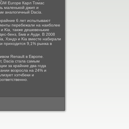
т GM Europe Карл Томас
ль маленькой джип и
ам аналогичный Dacia.
, крайние 6 лет испытывают
лиенты перебежали на наиболее
и Kia, также дешевенькие
ес-бенз, Бмв и Ауди. В 2008
ia, Хэндэ и Kia вместе набирали
и приходится 9,1% рынка в
вом Renault в Европе.
т, Dacia стала самым
ции за крайние два года
пании возросла на 24% и
лизует хэтчбеки и
оответственно.