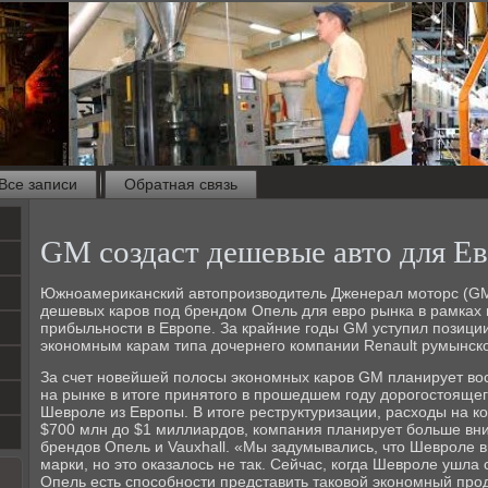
Все записи
Обратная связь
GM создаст дешевые авто для Е
Южноамериканский автопроизводитель Дженерал моторс (GM
дешевых каров под брендом Опель для евро рынка в рамках 
прибыльности в Европе. За крайние годы GM уступил позици
экономным карам типа дочернего компании Renault румынско
За счет новейшей полосы экономных каров GM планирует во
на рынке в итоге принятого в прошедшем году дорогостояще
Шевроле из Европы. В итоге реструктуризации, расходы на к
$700 млн до $1 миллиардов, компания планирует больше вн
брендов Опель и Vauxhall. «Мы задумывались, что Шевроле 
марки, но это оказалось не так. Сейчас, когда Шевроле ушла 
Опель есть способности представить таковой экономный прод