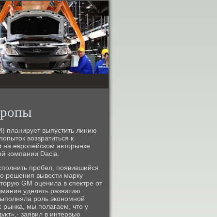
вропы
) планирует выпустить линию
попыток возвратиться к
и на европейском авторынке
й компании Dacia.
сполнить пробел, появившийся
го решения вывести марку
оторую GM оценила в спектре от
имания уделять развитию
выполняла роль экономной
с рынка, мы полагаем, что у
укт»,- заявил в интервью