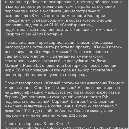
тендера на рабочее проектирование, поставку оборудования
и материалов, строительно-монтажные работы, обучение
персонала и ввод в эксплуатацию магистрального
газопровода «Южный поток» на местности Болгарии.
Победителем стал консорциум, в состав которого вошли
попавший под санкции США «Стройтрансгаз»,
подконтрольный предпринимателю Геннадию Тимченко, и
Gasproekt Jug AD из Болгарии.
Но сначала июня премьер Болгарии Пламен Орешарски
распорядился остановить работы по проекту «Южный поток»
для консультаций с Еврокомиссией. Такое заявление он
сделал опосля встречи с делегацией американских
сенаторов, в числе которых был республиканец Джон
Маккейн. Ранее ЕК оповестила Болгарию о несоблюдении
норм ЕС при проведении конкурса на выбор строителя и
оператора болгарского участка газопровода.
Проект газопровода «Южный поток» через акваторию Темного
моря в страны Южной и Центральной Европы ориентирован
на диверсификацию маршрутов экспорта российского газа в
Европу. Для реализации сухопутной части проекта РФ
подписала с Болгарией, Сербией, Венгрией и Словенией
межправительственные соглашения. Стройку стартовало 7
декабря 2012 года в районе Анапы. Сдача в эксплуатацию
первой нитки намечена на конец 2015 года.
Проект газопровода &quot;Южный
поток&quot;http://ria.ru/infografika/20121121/741872805.htmlПроек