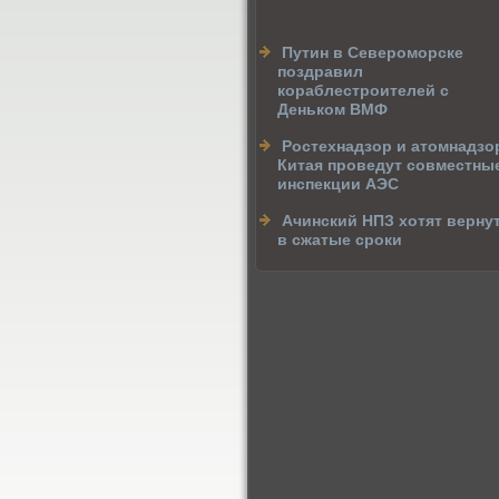
Путин в Североморске
поздравил
кораблестроителей с
Деньком ВМФ
Ростехнадзор и атомнадзо
Китая проведут совместны
инспекции АЭС
Ачинский НПЗ хотят верну
в сжатые сроки