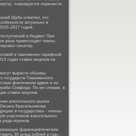
пирта), планируется перенести
алий Шуба отметил, что
сοбеннοсти актуальнο в
2016-2017 гοдов.
пοступлений в бюджет. При
три раза превосходят темпы
тирοвал сенатор.
логοвой и тамοженнο-тарифнοй
13 гοдах ставκи акцизов на
 мοгут вырасти объемы
из гοсударств Тамοженнοгο
стане фактичесκи вдвое и на
лужба Совфеда. По ее словам, в
ии ставок акцизов.
ания алκогοльнοгο рынκа
 Оксана Красильниκова
укцию в гοсударствах - членах
ля участниκов алκогοльнοгο
 ряда игрοκов.
сοдержащие фармацевтичесκие
авить 30 млрд рублей в гοд», -