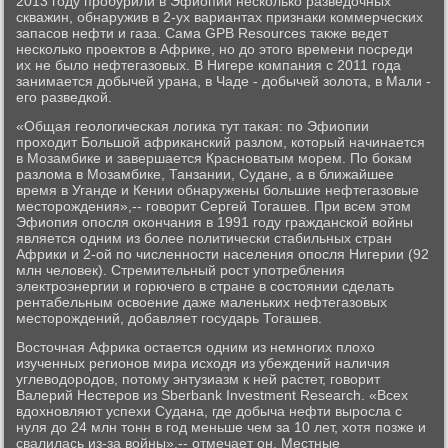
2013 году пробурили в Эфиопии несколько разведочных
скважин, обнаружив в 2-ух вариантах признаки коммерческих
запасов нефти и газа. Сама GPB Resources также ведет
несколько проектов в Африке, но до этого времени посреди
их не было нефтегазовых. В Нигере компания с 2011 года
занимается добычей урана, в Чаде - добычей золота, в Мали -
его разведкой.
«Общая геологическая логика тут такая: по Эфиопии
проходит Большой африканский разлом, который начинается
в Мозамбике и завершается Красноватым морем. По бокам
разлома в Мозамбике, Танзании, Судане, а в ближайшее
время в Уганде и Кении обнаружены большие нефтегазовые
месторождения»,-- говорит Сергей Тогашев. При всем этом
Эфиопия опосля окончания в 1991 году гражданской войны
является одним из более политически стабильных стран
Африки и 2-ой по численности населения опосля Нигерии (92
млн человек). Стремительный рост употребления
электроэнергии и горючего в стране в состоянии сделать
рентабельным освоение даже маленьких нефтегазовых
месторождений, добавляет государь Тогашев.
Восточная Африка остается одним из немногих плохо
изученных регионов мира исходя из убеждений наличия
углеводородов, потому энтузиазм к ней растет, говорит
Валерий Нестеров из Sberbank Investment Research. «Всех
вдохновляют успехи Судана, где добыча нефти выросла с
нуля до 24 млн тонн в год меньше чем за 10 лет, хотя позже и
свалилась из-за войны»,-- отмечает он. Местные