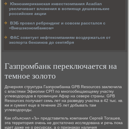
Южноамериканская инвесткомпания Acadian
увеличивает вложения в вопиюще дешевенькие
российские акции
ВЭБ провел ребрендинг и совсем расстался с
«Внешэкономбанком»
ФАС советует нефтекомпаниям воздержаться от
экспорта бензинов до сентября
Газпромбанк переключается на
темное золото
Дочерняя структура Газпромбанка GPB Resources заключила
с властями Эфиопии СРП по многообещающему участку
углеводородов в провинции Афар на севере страны. GPB
Resources получает семь лет на разведку участка в 42 тыс. кв.
км и сумеет еще в течение 25 лет добывать там
углеводороды.
Как объяснил «Ъ» представитель компании Сергей Тогашев,
эта территория очень не достаточно исследована и речь пока
идет даже не о ресурсах, а о признаках наличия