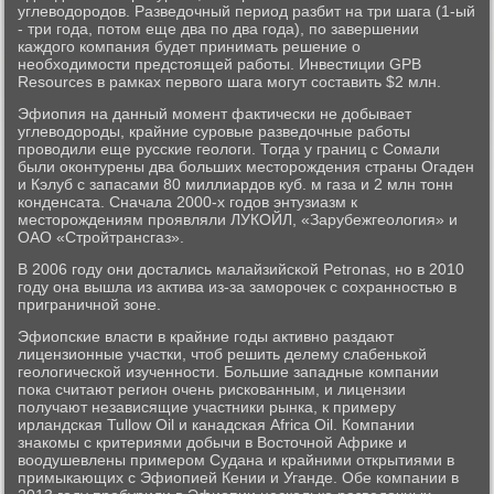
углеводородов. Разведочный период разбит на три шага (1-ый
- три года, потом еще два по два года), по завершении
каждого компания будет принимать решение о
необходимости предстоящей работы. Инвестиции GPB
Resources в рамках первого шага могут составить $2 млн.
Эфиопия на данный момент фактически не добывает
углеводороды, крайние суровые разведочные работы
проводили еще русские геологи. Тогда у границ с Сомали
были оконтурены два больших месторождения страны Огаден
и Кэлуб с запасами 80 миллиардов куб. м газа и 2 млн тонн
конденсата. Сначала 2000-х годов энтузиазм к
месторождениям проявляли ЛУКОЙЛ, «Зарубежгеология» и
ОАО «Стройтрансгаз».
В 2006 году они достались малайзийской Petronas, но в 2010
году она вышла из актива из-за заморочек с сохранностью в
приграничной зоне.
Эфиопские власти в крайние годы активно раздают
лицензионные участки, чтоб решить делему слабенькой
геологической изученности. Большие западные компании
пока считают регион очень рискованным, и лицензии
получают независящие участники рынка, к примеру
ирландская Tullow Oil и канадская Africa Oil. Компании
знакомы с критериями добычи в Восточной Африке и
воодушевлены примером Судана и крайними открытиями в
примыкающих с Эфиопией Кении и Уганде. Обе компании в